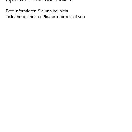
Bitte informieren Sie uns bei nicht
Teilnahme, danke / Please inform us if you
do not participate, thank you / Por favor
infórmenos si no participa, gracias / Veuillez
nous informer si vous ne participez pas,
merci / Пожалуйста, сообщите нам, если
вы не участвуете, спасибо EMAIL:
INFO@PROAUPAIRS24.COM
© 2020 by ProAupairs24
контакт: Германия-60486
телефон: +49
Frankfurt