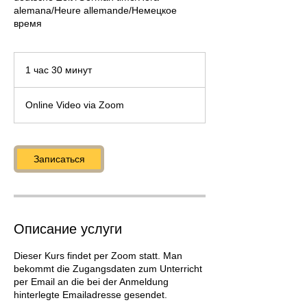
alemana/Heure allemande/Немецкое
время
1 час 30 минут
1
ч
а
Online Video via Zoom
3
0
м
и
Записаться
н
у
т
Описание услуги
Dieser Kurs findet per Zoom statt. Man
bekommt die Zugangsdaten zum Unterricht
per Email an die bei der Anmeldung
hinterlegte Emailadresse gesendet.